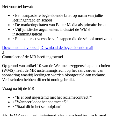
Het voorstel bevat:
• Een aanpasbare begeleidende brief op naam van jullie
leerlingenraad en school
• De marketingcitaten van Bauer Media als primaire bron
• Vijf juridische argumenten, inclusief de WMS-
instemmingsplicht
• Een concreet verzoek: vijf stappen die de school moet zetten
Download het voorstel
Download de begeleidende mail
3
Controleer of de MR heeft ingestemd
Op grond van artikel 10 van de Wet medezeggenschap op scholen
(WMS) heeft de MR instemmingsrecht bij het aanvaarden van
sponsoring waarbij leerlingen worden blootgesteld aan reclame.
Veel scholen hebben dit recht nooit gebruikt.
Vraag na bij de MR:
• "Is er ooit ingestemd met het reclamecontract?"
• "Wanneer loopt het contract af?"
• "Staat dit in het schoolplan?"
Als de MR nooit heeft ingestemd, staat de school juridisch zwak.