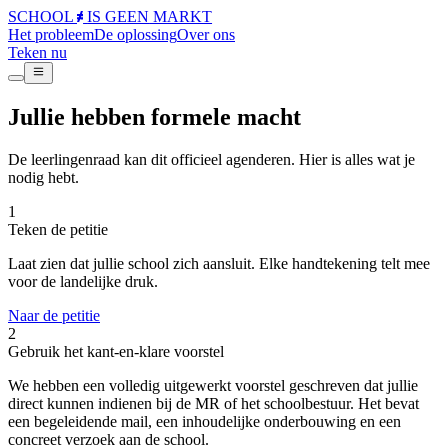
SCHOOL
IS GEEN
MARKT
Het probleem
De oplossing
Over ons
Teken nu
Jullie hebben formele macht
De leerlingenraad kan dit officieel agenderen. Hier is alles wat je
nodig hebt.
1
Teken de petitie
Laat zien dat jullie school zich aansluit. Elke handtekening telt mee
voor de landelijke druk.
Naar de petitie
2
Gebruik het kant-en-klare voorstel
We hebben een volledig uitgewerkt voorstel geschreven dat jullie
direct kunnen indienen bij de MR of het schoolbestuur. Het bevat
een begeleidende mail, een inhoudelijke onderbouwing en een
concreet verzoek aan de school.